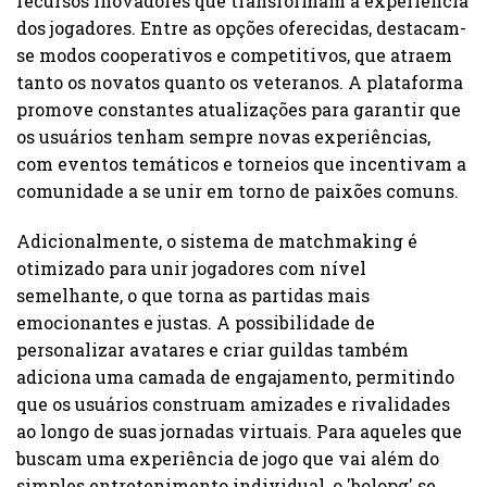
recursos inovadores que transformam a experiência
dos jogadores. Entre as opções oferecidas, destacam-
se modos cooperativos e competitivos, que atraem
tanto os novatos quanto os veteranos. A plataforma
promove constantes atualizações para garantir que
os usuários tenham sempre novas experiências,
com eventos temáticos e torneios que incentivam a
comunidade a se unir em torno de paixões comuns.
Adicionalmente, o sistema de matchmaking é
otimizado para unir jogadores com nível
semelhante, o que torna as partidas mais
emocionantes e justas. A possibilidade de
personalizar avatares e criar guildas também
adiciona uma camada de engajamento, permitindo
que os usuários construam amizades e rivalidades
ao longo de suas jornadas virtuais. Para aqueles que
buscam uma experiência de jogo que vai além do
simples entretenimento individual, o 'bolopg' se