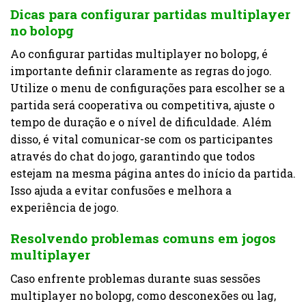
Dicas para configurar partidas multiplayer
no bolopg
Ao configurar partidas multiplayer no bolopg, é
importante definir claramente as regras do jogo.
Utilize o menu de configurações para escolher se a
partida será cooperativa ou competitiva, ajuste o
tempo de duração e o nível de dificuldade. Além
disso, é vital comunicar-se com os participantes
através do chat do jogo, garantindo que todos
estejam na mesma página antes do início da partida.
Isso ajuda a evitar confusões e melhora a
experiência de jogo.
Resolvendo problemas comuns em jogos
multiplayer
Caso enfrente problemas durante suas sessões
multiplayer no bolopg, como desconexões ou lag,